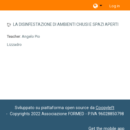
Skip to main content
Log in
LA DISINFESTAZIONE DI AMBIENTI CHIUSI E SPAZI APERTI
Teacher:
Angelo Pio
Lizzadro
Sviluppato su piattaforma open source da
Coopyleft
-
Copyrights 2022 Associazione FORMED - P.IVA
96028850798
Get the mobile app